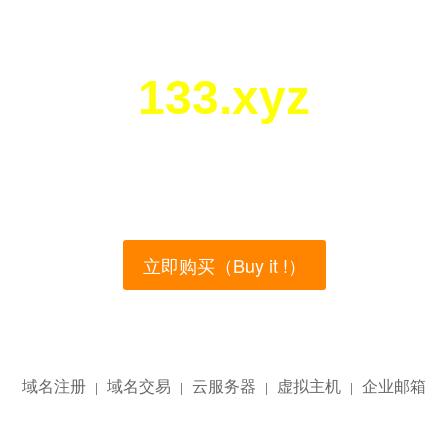
133.xyz
您所访问的域名正在西部数码（west.cn）出售！
main name is currently for sale on the west.cn, Buy
立即购买（Buy it !）
域名注册
域名交易
云服务器
虚拟主机
企业邮箱
|
|
|
|